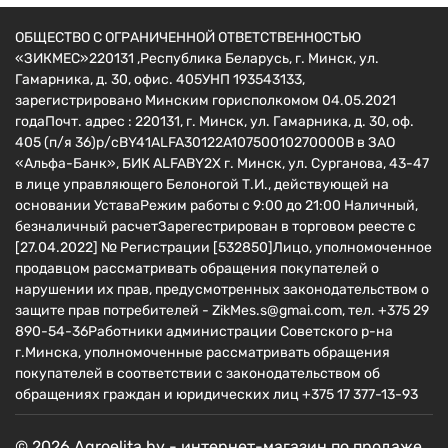
ОБЩЕСТВО С ОГРАНИЧЕННОЙ ОТВЕТСТВЕННОСТЬЮ
«ЗИКМЕС»220131 ,Республика Беларусь, г. Минск, ул.
Гамарника, д. 30, офис. 405УНП 193543133,
зарегистрировано Минским горисполкомом 04.05.2021
годаПочт. адрес : 220131, г. Минск, ул. Гамарника, д. 30, оф.
405 (п/я 36)р/сBY41ALFA30122A10750010270000B в ЗАО
«Альфа-Банк», БИК ALFABY2X г. Минск, ул. Сурганова, 43-47
в лице управляющего Белоногой Т.И., действующей на
основании УставаРежим работы с 9:00 до 21:00 Наличный,
безналичный расчетЗарегестрирован в торговом реесте c
[27.04.2022] № Регистрации [532850]Лицо, уполномоченное
продавцом рассматривать обращения покупателей о
нарушении их прав, предусмотренных законодательством о
защите прав потребителей - ZikMes.s@gmai.com, тел. +375 29
890-54-36Работники администрации Советского р-на
г.Минска, уполномоченные рассматривать обращения
покупателей в соответствии с законодательством об
обращениях граждан и юридических лиц +375 17 377-13-93
© 2026 Agroelita.by - интернет-магазин по продаже