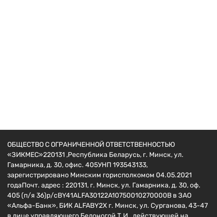
Навесное для мотоблоков
Картофелекопалка ременная грохотного типа
КМ-3 шкив
679
руб.
ОБЩЕСТВО С ОГРАНИЧЕННОЙ ОТВЕТСТВЕННОСТЬЮ
«ЗИКМЕС»220131 ,Республика Беларусь, г. Минск, ул.
Гамарника, д. 30, офис. 405УНП 193543133,
зарегистрировано Минским горисполкомом 04.05.2021
годаПочт. адрес : 220131, г. Минск, ул. Гамарника, д. 30, оф.
405 (п/я 36)р/сBY41ALFA30122A10750010270000B в ЗАО
«Альфа-Банк», БИК ALFABY2X г. Минск, ул. Сурганова, 43-47
в лице управляющего Белоногой Т.И., действующей на