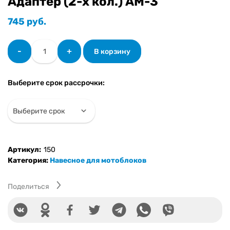
Адаптер (2-х кол.) АМ-3
745
руб.
Количество
-
+
В корзину
товара
Адаптер
(2-
Выберите срок рассрочки:
х
кол.)
АМ-3
Артикул:
150
Категория:
Навесное для мотоблоков
Поделиться