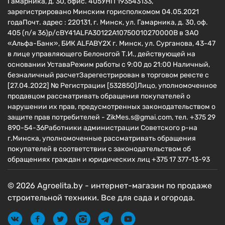
Гамарника, д. 30, офис. 405УНП 193543133,
зарегистрировано Минским горисполкомом 04.05.2021
годаПочт. адрес : 220131, г. Минск, ул. Гамарника, д. 30, оф.
405 (п/я 36)р/сBY41ALFA30122A10750010270000B в ЗАО
«Альфа-Банк», БИК ALFABY2X г. Минск, ул. Сурганова, 43-47
в лице управляющего Белоногой Т.И., действующей на
основании УставаРежим работы с 9:00 до 21:00 Наличный,
безналичный расчетЗарегестрирован в торговом реесте c
[27.04.2022] № Регистрации [532850]Лицо, уполномоченное
продавцом рассматривать обращения покупателей о
нарушении их прав, предусмотренных законодательством о
защите прав потребителей - ZikMes.s@gmai.com, тел. +375 29
890-54-36Работники администрации Советского р-на
г.Минска, уполномоченные рассматривать обращения
покупателей в соответствии с законодательством об
обращениях граждан и юридических лиц +375 17 377-13-93
© 2026 Agroelita.by - интернет-магазин по продаже
строительной техники. Все для сада и огорода.