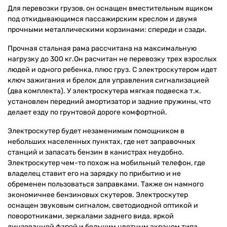
Для перевозки грузов, он оснащен вместительным ящиком
под откидывающимся пассажирским креслом и двумя
прочными металлическими корзинами: спереди и сзади.
Прочная стальная рама рассчитана на максимальную
нагрузку до 300 кг.Он расчитан не перевозку трех взрослых
людей и одного ребенка, плюс груз. С электроскутером идет
ключ зажигания и брелок для управления сигнализацией
(два комплекта). У электроскутера мягкая подвеска т.к.
установлен передний амортизатор и задние пружины, что
делает езду по грунтовой дороге комфортной.
Электроскутер будет незаменимым помощником в
небольших населенных пунктах, где нет заправочных
станций и запасать бензин в канистрах неудобно.
Электроскутер чем-то похож на мобильный телефон, где
владелец ставит его на зарядку по прибытию и не
обременен пользоваться заправками. Также он намного
экономичнее бензиновых скутеров. Электроскутер
оснащен звуковым сигналом, светодиодной оптикой и
поворотниками, зеркалами заднего вида, яркой
линзованной фарой и большим цветным экраном типа