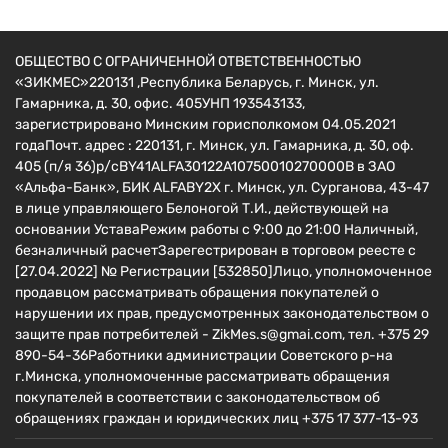
ОБЩЕСТВО С ОГРАНИЧЕННОЙ ОТВЕТСТВЕННОСТЬЮ
«ЗИКМЕС»220131 ,Республика Беларусь, г. Минск, ул.
Гамарника, д. 30, офис. 405УНП 193543133,
зарегистрировано Минским горисполкомом 04.05.2021
годаПочт. адрес : 220131, г. Минск, ул. Гамарника, д. 30, оф.
405 (п/я 36)р/сBY41ALFA30122A10750010270000B в ЗАО
«Альфа-Банк», БИК ALFABY2X г. Минск, ул. Сурганова, 43-47
в лице управляющего Белоногой Т.И., действующей на
основании УставаРежим работы с 9:00 до 21:00 Наличный,
безналичный расчетЗарегестрирован в торговом реесте c
[27.04.2022] № Регистрации [532850]Лицо, уполномоченное
продавцом рассматривать обращения покупателей о
нарушении их прав, предусмотренных законодательством о
защите прав потребителей - ZikMes.s@gmai.com, тел. +375 29
890-54-36Работники администрации Советского р-на
г.Минска, уполномоченные рассматривать обращения
покупателей в соответствии с законодательством об
обращениях граждан и юридических лиц +375 17 377-13-93