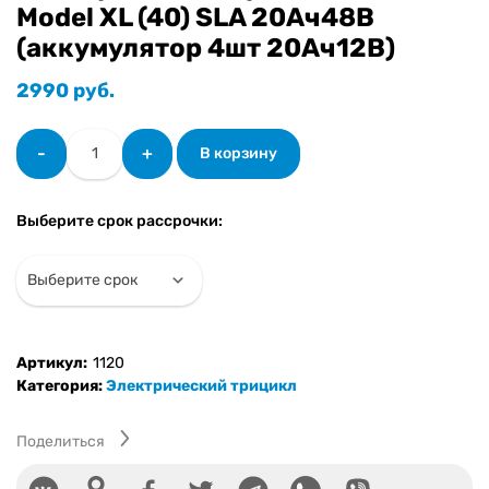
Model XL (40) SLA 20Ач48В
(аккумулятор 4шт 20Ач12В)
2990
руб.
Количество
-
+
В корзину
товара
Электрический
трицикл
Выберите срок рассрочки:
SHTENLI
Model
XL
(40)
SLA
20Ач48В
Артикул:
1120
(аккумулятор
Категория:
Электрический трицикл
4шт
20Ач12В)
Поделиться