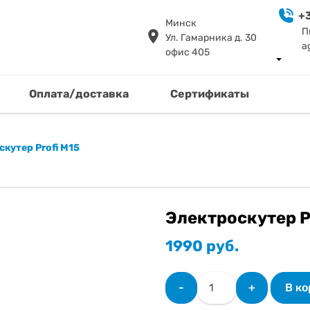
+3
Минск
П
Ул. Гамарника д. 30
a
офис 405
Оплата/доставка
Сертификаты
кутер Profi M15
Электроскутер P
1990
руб.
Количество
-
+
В к
товара