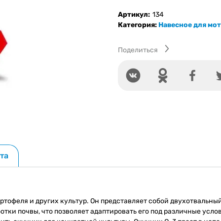
Окучник
О-3
Артикул:
134
Категория:
Навесное для мо
Поделиться
та
тофеля и других культур. Он представляет собой двухотвальный
отки почвы, что позволяет адаптировать его под различные усл