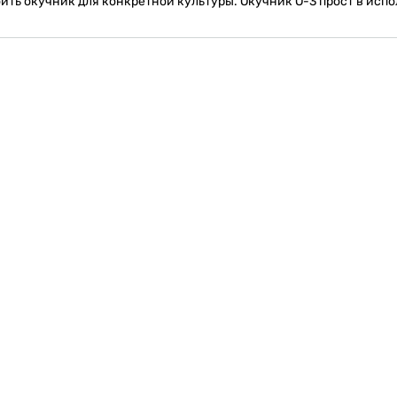
оить окучник для конкретной культуры. Окучник О-3 прост в исп