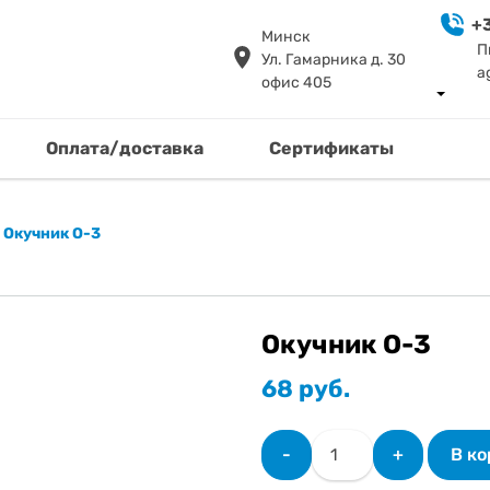
+3
Минск
П
Ул. Гамарника д. 30
a
офис 405
Оплата/доставка
Сертификаты
»
Окучник О-3
Окучник О-3
68
руб.
Количество
-
+
В к
товара