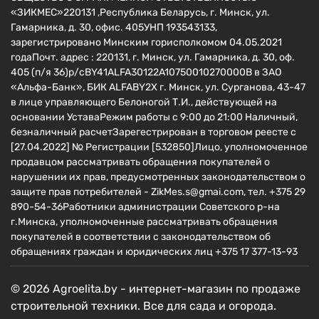
«ЗИКМЕС»220131 ,Республика Беларусь, г. Минск, ул.
Гамарника, д. 30, офис. 405УНП 193543133,
зарегистрировано Минским горисполкомом 04.05.2021
годаПочт. адрес : 220131, г. Минск, ул. Гамарника, д. 30, оф.
405 (п/я 36)р/сBY41ALFA30122A10750010270000B в ЗАО
«Альфа-Банк», БИК ALFABY2X г. Минск, ул. Сурганова, 43-47
в лице управляющего Белоногой Т.И., действующей на
основании УставаРежим работы с 9:00 до 21:00 Наличный,
безналичный расчетЗарегестрирован в торговом реесте c
[27.04.2022] № Регистрации [532850]Лицо, уполномоченное
продавцом рассматривать обращения покупателей о
нарушении их прав, предусмотренных законодательством о
защите прав потребителей - ZikMes.s@gmai.com, тел. +375 29
890-54-36Работники администрации Советского р-на
г.Минска, уполномоченные рассматривать обращения
покупателей в соответствии с законодательством об
обращениях граждан и юридических лиц +375 17 377-13-93
© 2026 Agroelita.by - интернет-магазин по продаже
строительной техники. Все для сада и огорода.