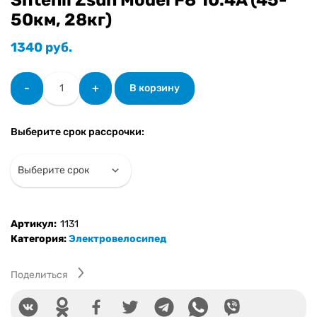
50км, 28кг)
1340
руб.
Количество
-
+
В корзину
товара
Складной
Электровелосипед
Выберите срок рассрочки:
Shtenli
Zsun
Model
F8
10.4A
(45-
Артикул:
1131
50км,
Категория:
Электровелосипед
28кг)
Поделиться