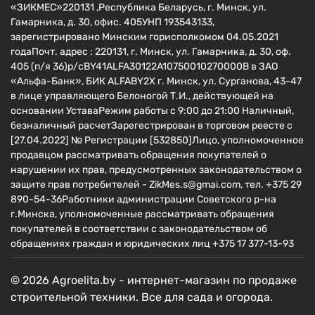
«ЗИКМЕС»220131 ,Республика Беларусь, г. Минск, ул.
Гамарника, д. 30, офис. 405УНП 193543133,
зарегистрировано Минским горисполкомом 04.05.2021
годаПочт. адрес : 220131, г. Минск, ул. Гамарника, д. 30, оф.
405 (п/я 36)р/сBY41ALFA30122A10750010270000B в ЗАО
«Альфа-Банк», БИК ALFABY2X г. Минск, ул. Сурганова, 43-47
в лице управляющего Белоногой Т.И., действующей на
основании УставаРежим работы с 9:00 до 21:00 Наличный,
безналичный расчетЗарегестрирован в торговом реесте c
[27.04.2022] № Регистрации [532850]Лицо, уполномоченное
продавцом рассматривать обращения покупателей о
нарушении их прав, предусмотренных законодательством о
защите прав потребителей - ZikMes.s@gmai.com, тел. +375 29
890-54-36Работники администрации Советского р-на
г.Минска, уполномоченные рассматривать обращения
покупателей в соответствии с законодательством об
обращениях граждан и юридических лиц +375 17 377-13-93
© 2026 Agroelita.by - интернет-магазин по продаже
строительной техники. Все для сада и огорода.