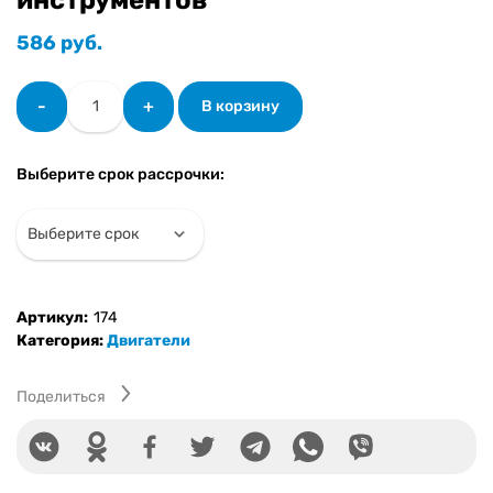
586
руб.
Количество
-
+
В корзину
товара
Двигатель
GX270
Выберите срок рассрочки:
(Аналог
HONDA)
9
л.с.
вал
25
Артикул:
174
мм
Категория:
Двигатели
под
шпонку
(или
Поделиться
177F)
+
подарок
набор