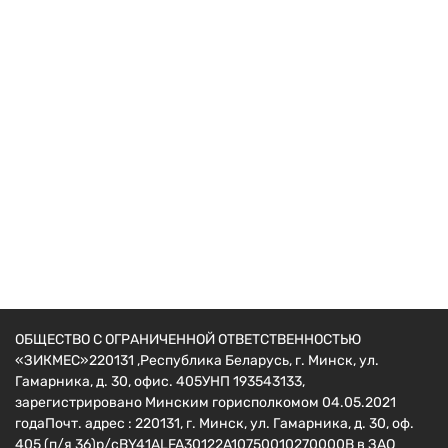
Двигатели
Двигатель GX260s (Аналог HONDA) 8.5 л.с. вал
25 мм под шлиц (или 168F, 170F) + подарок
набор инструментов
300
руб.
ОБЩЕСТВО С ОГРАНИЧЕННОЙ ОТВЕТСТВЕННОСТЬЮ
«ЗИКМЕС»220131 ,Республика Беларусь, г. Минск, ул.
Гамарника, д. 30, офис. 405УНП 193543133,
зарегистрировано Минским горисполкомом 04.05.2021
годаПочт. адрес : 220131, г. Минск, ул. Гамарника, д. 30, оф.
405 (п/я 36)р/сBY41ALFA30122A10750010270000B в ЗАО