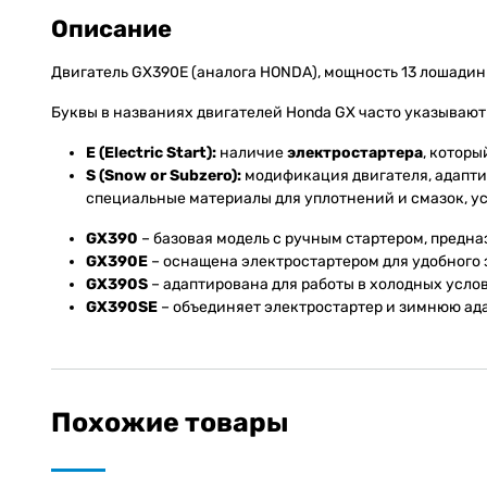
Описание
Двигатель GX390E (аналога HONDA), мощность 13 лошадины
Буквы в названиях двигателей Honda GX часто указывают
E (Electric Start):
наличие
электростартера
, которы
S (Snow or Subzero):
модификация двигателя, адапти
специальные материалы для уплотнений и смазок, ус
GX390
– базовая модель с ручным стартером, предн
GX390E
– оснащена электростартером для удобного 
GX390S
– адаптирована для работы в холодных услов
GX390SE
– объединяет электростартер и зимнюю ада
Похожие товары