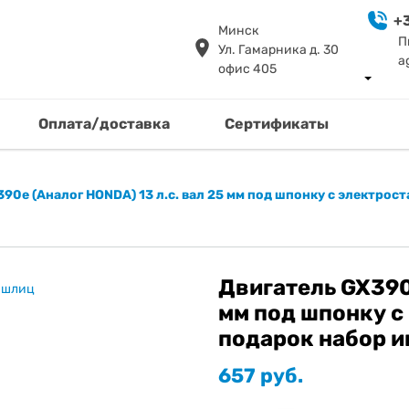
+3
Минск
П
Ул. Гамарника д. 30
a
офис 405
Оплата/доставка
Сертификаты
90e (Аналог HONDA) 13 л.с. вал 25 мм под шпонку с электрос
Двигатель GX390e
мм под шпонку с
подарок набор 
657
руб.