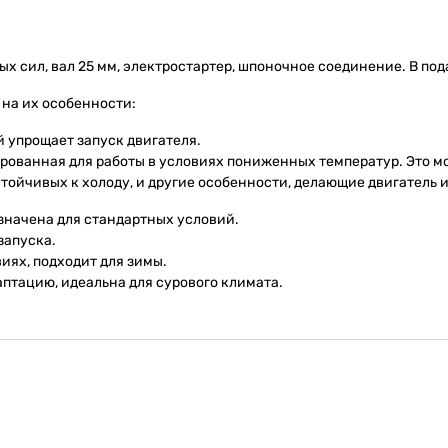
набор
инструментов
х сил, вал 25 мм, электростартер, шпоночное соединение. В по
 на их особенности:
й упрощает запуск двигателя.
рованная для работы в условиях пониженных температур. Это м
тойчивых к холоду, и другие особенности, делающие двигатель 
азначена для стандартных условий.
запуска.
иях, подходит для зимы.
птацию, идеальна для сурового климата.