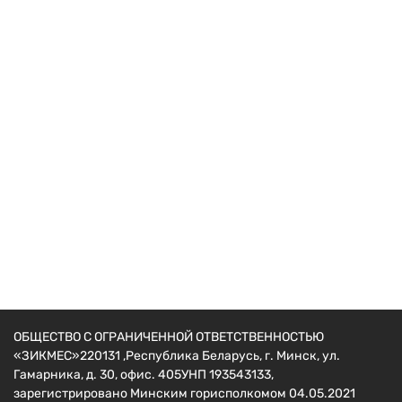
Компрессоры
Компрессор PROFI MOTORS 50-2 PRO (2 колеса
с резиновыми накладками + масло в бутылке +
Набор инструментов для установки теплицы)
632
руб.
ОБЩЕСТВО С ОГРАНИЧЕННОЙ ОТВЕТСТВЕННОСТЬЮ
«ЗИКМЕС»220131 ,Республика Беларусь, г. Минск, ул.
Гамарника, д. 30, офис. 405УНП 193543133,
зарегистрировано Минским горисполкомом 04.05.2021