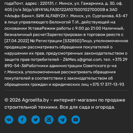
годаПочт. адрес : 220131, г. Минск, ул. Гамарника, д. 30, оф.
405 (п/я 36)р/сBY41ALFA30122A10750010270000B в ЗАО
«Альфа-Банк», БИК ALFABY2X г. Минск, ул. Сурганова, 43-47
в лице управляющего Белоногой Т.И., действующей на
основании УставаРежим работы с 9:00 до 21:00 Наличный,
безналичный расчетЗарегестрирован в торговом реесте c
[27.04.2022] № Регистрации [532850]Лицо, уполномоченное
продавцом рассматривать обращения покупателей о
нарушении их прав, предусмотренных законодательством о
защите прав потребителей - ZikMes.s@gmai.com, тел. +375 29
890-54-36Работники администрации Советского р-на
г.Минска, уполномоченные рассматривать обращения
покупателей в соответствии с законодательством об
обращениях граждан и юридических лиц +375 17 377-13-93
© 2026 Agroelita.by - интернет-магазин по продаже
строительной техники. Все для сада и огорода.