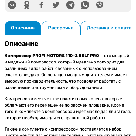
двигателе
+
Набор
инструментов
Описание
Рассрочка
Доставка и оплата
для
установки
теплицы)
Описание
Компрессор PROFI MOTORS 110-2 BELT PRO
— это мощный
и надежный компрессор, который идеально подходит для
различных видов работ, связанных с использованием
сжатого воздуха. Он оснащен мощным двигателем и имеет
высокую производительность, что позволяет работать с
различными инструментами и оборудованием.
Компрессор имеет четыре пластиковых колеса, которые
облегчают его перемещение по рабочей площадке. Кроме
того, в комплекте с компрессором идет масло для двигателя,
которое необходимо для его правильной работы.
Также в комплекте с компрессором поставляется набор
инструментов для установки теплицы. Этот набор включает