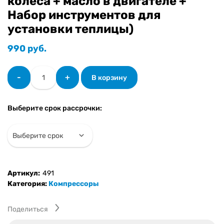
колеса + масло в двигателе +
Набор инструментов для
установки теплицы)
990
руб.
Количество
-
+
В корзину
товара
Компрессор
PROFI
Выберите срок рассрочки:
MOTORS
110-
2
BELT
PRO
(4
Артикул:
491
пластмассовых
Категория:
Компрессоры
колеса
+
масло
Поделиться
в