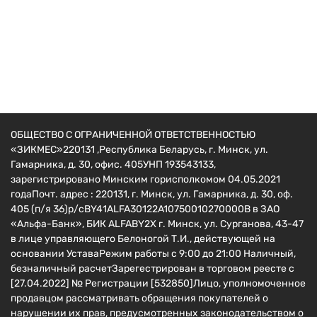
Мотоблоки и культиваторы
Культиватор Shtenli 1900PL (14-PL) (Без диф-
в, фары и бардачка)
2270
руб.
ОБЩЕСТВО С ОГРАНИЧЕННОЙ ОТВЕТСТВЕННОСТЬЮ
«ЗИКМЕС»220131 ,Республика Беларусь, г. Минск, ул.
Гамарника, д. 30, офис. 405УНП 193543133,
зарегистрировано Минским горисполкомом 04.05.2021
годаПочт. адрес : 220131, г. Минск, ул. Гамарника, д. 30, оф.
405 (п/я 36)р/сBY41ALFA30122A10750010270000B в ЗАО
«Альфа-Банк», БИК ALFABY2X г. Минск, ул. Сурганова, 43-47
в лице управляющего Белоногой Т.И., действующей на
основании УставаРежим работы с 9:00 до 21:00 Наличный,
безналичный расчетЗарегестрирован в торговом реесте c
[27.04.2022] № Регистрации [532850]Лицо, уполномоченное
продавцом рассматривать обращения покупателей о
нарушении их прав, предусмотренных законодательством о