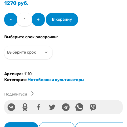
1270
руб.
Количество
-
+
В корзину
товара
Культиватор
PROFI
Выберите срок рассрочки:
MOTORS
103
(8)
(2+1,
Колёса
6l-
Артикул:
1110
12,
Категория:
Мотоблоки и культиваторы
без
диф-
в,
Поделиться
фары
с
бардачком)