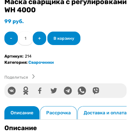
Маска сварщика с регулировками
WH 4000
99
руб.
Количество
-
+
В корзину
товара
Маска
сварщика
Артикул:
214
с
Категория:
Сварочники
регулировками
WH
4000
Поделиться
Описание
Рассрочка
Доставка и оплата
Описание