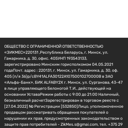
Сварочный аппарат Shtenli MMA-250 PRO S (с
чемоданом)
265
руб.
ОБЩЕСТВО С ОГРАНИЧЕННОЙ ОТВЕТСТВЕННОСТЬЮ
«ЗИКМЕС»220131 ,Республика Беларусь, г. Минск, ул.
Гамарника, д. 30, офис. 405УНП 193543133,
зарегистрировано Минским горисполкомом 04.05.2021
годаПочт. адрес : 220131, г. Минск, ул. Гамарника, д. 30, оф.
405 (п/я 36)р/сBY41ALFA30122A10750010270000B в ЗАО
«Альфа-Банк», БИК ALFABY2X г. Минск, ул. Сурганова, 43-47
в лице управляющего Белоногой Т.И., действующей на
основании УставаРежим работы с 9:00 до 21:00 Наличный,
безналичный расчетЗарегестрирован в торговом реесте c
[27.04.2022] № Регистрации [532850]Лицо, уполномоченное
продавцом рассматривать обращения покупателей о
нарушении их прав, предусмотренных законодательством о
защите прав потребителей - ZikMes.s@gmai.com, тел. +375 29