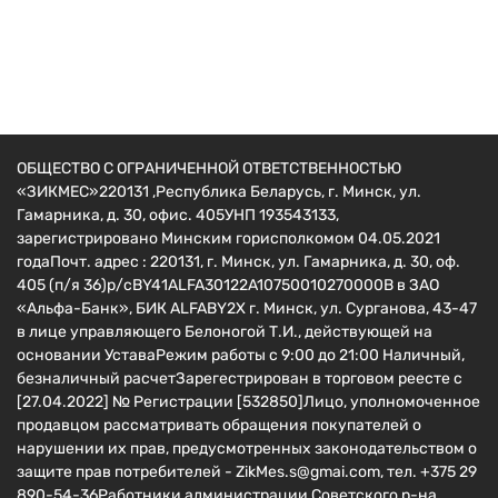
6Lх12, без диф-в, фары и бардачка)
1763
руб.
ОБЩЕСТВО С ОГРАНИЧЕННОЙ ОТВЕТСТВЕННОСТЬЮ
«ЗИКМЕС»220131 ,Республика Беларусь, г. Минск, ул.
Гамарника, д. 30, офис. 405УНП 193543133,
зарегистрировано Минским горисполкомом 04.05.2021
годаПочт. адрес : 220131, г. Минск, ул. Гамарника, д. 30, оф.
405 (п/я 36)р/сBY41ALFA30122A10750010270000B в ЗАО
«Альфа-Банк», БИК ALFABY2X г. Минск, ул. Сурганова, 43-47
в лице управляющего Белоногой Т.И., действующей на
основании УставаРежим работы с 9:00 до 21:00 Наличный,
безналичный расчетЗарегестрирован в торговом реесте c
[27.04.2022] № Регистрации [532850]Лицо, уполномоченное
продавцом рассматривать обращения покупателей о
нарушении их прав, предусмотренных законодательством о
защите прав потребителей - ZikMes.s@gmai.com, тел. +375 29
890-54-36Работники администрации Советского р-на