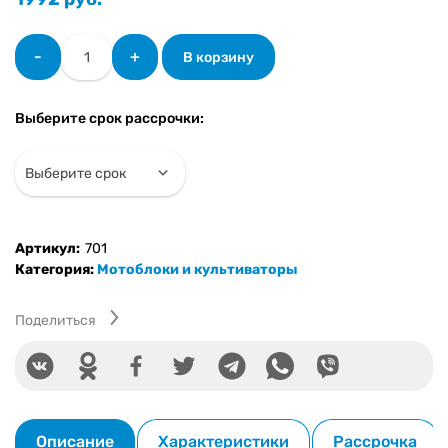
Количество
-
+
В корзину
товара
Мотоблок
Shtenli
Выберите срок рассрочки:
1030P
PRO
(8.5-
P)
(Колёса
6Lх12
Артикул:
701
с
Категория:
Мотоблоки и культиваторы
вом
и
пониженной)
Поделиться
Описание
Характеристики
Рассрочка