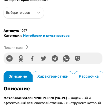
1900PL
PRO
(14-
PL)
(Без
диф-
Артикул:
1077
в,
Категория:
Мотоблоки и культиваторы
фары
и
бардачка)
Поделиться
Описание
Характеристики
Рассрочка
Описание
Мотоблок Shtenli 1900PL PRO (14-PL)
— надежный и
эффективный сельскохозяйственный инструмент, который