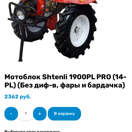
Мотоблок Shtenli 1900PL PRO (14-
PL) (Без диф-в, фары и бардачка)
2362
руб.
Количество
-
+
В корзину
товара
Мотоблок
Shtenli
Выберите срок рассрочки: