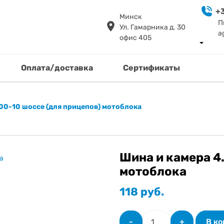
+3
Минск
П
Ул. Гамарника д. 30
a
офис 405
Оплата/доставка
Сертификаты
00-10 шоссе (для прицепов) мотоблока
Шина и камера 4
мотоблока
118
руб.
Количество
-
+
В к