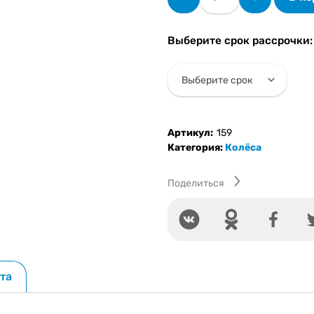
товара
Шина
и
Выберите срок рассрочки:
камера
4.00-
10
шоссе
(для
прицепов)
Артикул:
159
Категория:
Колёса
мотоблока
Поделиться
та