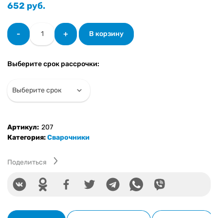
652
руб.
Количество
-
+
В корзину
товара
Сварочный
аппарат
Выберите срок рассрочки:
Shtenli
MIG-
250
PRO
(без
евро
Артикул:
207
разъема)
Категория:
Сварочники
+
подарок
Маска
Поделиться
WH
1000