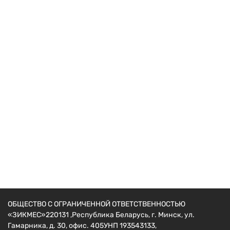
Сварочники
Сварочный аппарат Shtenli MMA-270 PRO S (с
чемоданом) + подарок Маска WH 1000
314
руб.
ОБЩЕСТВО С ОГРАНИЧЕННОЙ ОТВЕТСТВЕННОСТЬЮ
«ЗИКМЕС»220131 ,Республика Беларусь, г. Минск, ул.
Гамарника, д. 30, офис. 405УНП 193543133,