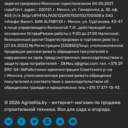
зарегистрировано Минским горисполкомом 04.05.2021
годаПочт. адрес : 220131, г. Минск, ул. Гамарника, д. 30, оф.
405 (п/я 36)р/сBY41ALFA30122A10750010270000B в ЗАО
«Альфа-Банк», БИК ALFABY2X г. Минск, ул. Сурганова, 43-47
в лице управляющего Белоногой Т.И., действующей на
основании УставаРежим работы с 9:00 до 21:00 Наличный,
безналичный расчетЗарегестрирован в торговом реесте c
[27.04.2022] № Регистрации [532850]Лицо, уполномоченное
продавцом рассматривать обращения покупателей о
нарушении их прав, предусмотренных законодательством о
защите прав потребителей - ZikMes.s@gmai.com, тел. +375 29
890-54-36Работники администрации Советского р-на
г.Минска, уполномоченные рассматривать обращения
покупателей в соответствии с законодательством об
обращениях граждан и юридических лиц +375 17 377-13-93
© 2026 Agroelita.by - интернет-магазин по продаже
строительной техники. Все для сада и огорода.