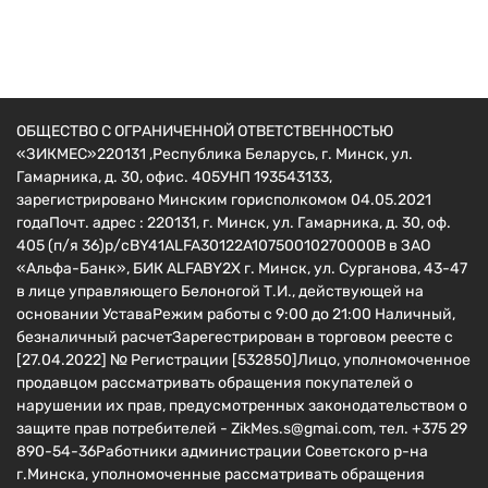
822
руб.
ОБЩЕСТВО С ОГРАНИЧЕННОЙ ОТВЕТСТВЕННОСТЬЮ
«ЗИКМЕС»220131 ,Республика Беларусь, г. Минск, ул.
Гамарника, д. 30, офис. 405УНП 193543133,
зарегистрировано Минским горисполкомом 04.05.2021
годаПочт. адрес : 220131, г. Минск, ул. Гамарника, д. 30, оф.
405 (п/я 36)р/сBY41ALFA30122A10750010270000B в ЗАО
«Альфа-Банк», БИК ALFABY2X г. Минск, ул. Сурганова, 43-47
в лице управляющего Белоногой Т.И., действующей на
основании УставаРежим работы с 9:00 до 21:00 Наличный,
безналичный расчетЗарегестрирован в торговом реесте c
[27.04.2022] № Регистрации [532850]Лицо, уполномоченное
продавцом рассматривать обращения покупателей о
нарушении их прав, предусмотренных законодательством о
защите прав потребителей - ZikMes.s@gmai.com, тел. +375 29
890-54-36Работники администрации Советского р-на
г.Минска, уполномоченные рассматривать обращения