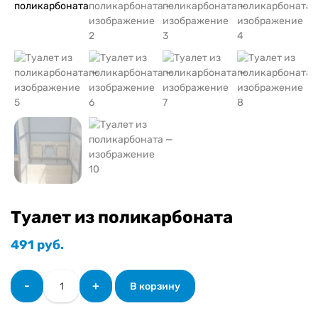
Туалет из поликарбоната
491
руб.
Количество
-
+
В корзину
товара
Туалет