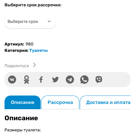
из
Выберите срок рассрочки:
поликарбоната
Артикул:
980
Категория:
Туалеты
Поделиться
Описание
Рассрочка
Доставка и оплата
Описание
Размеры туалета: