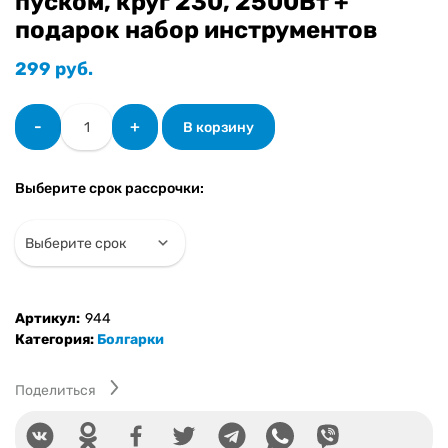
пуском, круг 230, 2500Вт +
подарок набор инструментов
299
руб.
Количество
-
+
В корзину
товара
Угловая
шлифмашина
Выберите срок рассрочки:
Shtenli
GWS
1000-
230
Professional
с
Артикул:
944
плавным
Категория:
Болгарки
пуском,
круг
230,
Поделиться
2500Вт
+