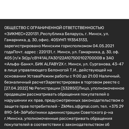
ОБЩЕСТВО С ОГРАНИЧЕННОЙ ОТВЕТСТВЕННОСТЬЮ
«ЗИКМЕС»220131 ,Республика Беларусь, г. Минск, ул.
Гамарника, д. 30, офис. 405УНП 193543133,
зарегистрировано Минским горисполкомом 04.05.2021
годаПочт. адрес : 220131, г. Минск, ул. Гамарника, д. 30, оф.
405 (п/я 36)р/сBY41ALFA30122A10750010270000B в ЗАО
«Альфа-Банк», БИК ALFABY2X г. Минск, ул. Сурганова, 43-47
в лице управляющего Белоногой Т.И., действующей на
основании УставаРежим работы с 9:00 до 21:00 Наличный,
безналичный расчетЗарегестрирован в торговом реесте c
[27.04.2022] № Регистрации [532850]Лицо, уполномоченное
продавцом рассматривать обращения покупателей о
нарушении их прав, предусмотренных законодательством о
защите прав потребителей - ZikMes.s@gmai.com, тел. +375 29
890-54-36Работники администрации Советского р-на
г.Минска, уполномоченные рассматривать обращения
покупателей в соответствии с законодательством об