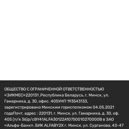
Всё для теплицы
Набор инструментов для установки теплицы
16
руб.
ОБЩЕСТВО С ОГРАНИЧЕННОЙ ОТВЕТСТВЕННОСТЬЮ
«ЗИКМЕС»220131 ,Республика Беларусь, г. Минск, ул.
Гамарника, д. 30, офис. 405УНП 193543133,
зарегистрировано Минским горисполкомом 04.05.2021
годаПочт. адрес : 220131, г. Минск, ул. Гамарника, д. 30, оф.
405 (п/я 36)р/сBY41ALFA30122A10750010270000B в ЗАО
«Альфа-Банк», БИК ALFABY2X г. Минск, ул. Сурганова, 43-47