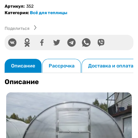
резиновые
Артикул:
352
ленты
Категория:
Всё для теплицы
на
торцы
теплицы
Поделиться
12
м
Описание
Рассрочка
Доставка и оплата
Описание