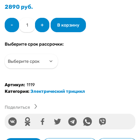
2890
руб.
Количество
-
+
В корзину
товара
Электрический
трицикл
Выберите срок рассрочки:
SHTENLI
Model
31
SLA
20Ач60В
(аккумулятор
Артикул:
1119
5шт
Категория:
Электрический трицикл
20Ач12В)
Поделиться