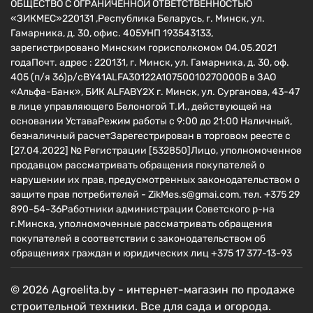
ОБЩЕСТВО С ОГРАНИЧЕННОЙ ОТВЕТСТВЕННОСТЬЮ
«ЗИКМЕС»220131 ,Республика Беларусь, г. Минск, ул.
Гамарника, д. 30, офис. 405УНП 193543133,
зарегистрировано Минским горисполкомом 04.05.2021
годаПочт. адрес : 220131, г. Минск, ул. Гамарника, д. 30, оф.
405 (п/я 36)р/сBY41ALFA30122A10750010270000B в ЗАО
«Альфа-Банк», БИК ALFABY2X г. Минск, ул. Сурганова, 43-47
в лице управляющего Белоногой Т.И., действующей на
основании УставаРежим работы с 9:00 до 21:00 Наличный,
безналичный расчетЗарегестрирован в торговом реесте c
[27.04.2022] № Регистрации [532850]Лицо, уполномоченное
продавцом рассматривать обращения покупателей о
нарушении их прав, предусмотренных законодательством о
защите прав потребителей - ZikMes.s@gmai.com, тел. +375 29
890-54-36Работники администрации Советского р-на
г.Минска, уполномоченные рассматривать обращения
покупателей в соответствии с законодательством об
обращениях граждан и юридических лиц +375 17 377-13-93
© 2026 Agroelita.by - интернет-магазин по продаже
строительной техники. Все для сада и огорода.