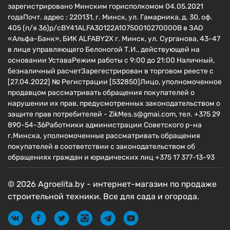
зарегистрировано Минским горисполкомом 04.05.2021
годаПочт. адрес : 220131, г. Минск, ул. Гамарника, д. 30, оф.
405 (п/я 36)р/сBY41ALFA30122A10750010270000B в ЗАО
«Альфа-Банк», БИК ALFABY2X г. Минск, ул. Сурганова, 43-47
в лице управляющего Белоногой Т.И., действующей на
основании УставаРежим работы с 9:00 до 21:00 Наличный,
безналичный расчетЗарегестрирован в торговом реесте c
[27.04.2022] № Регистрации [532850]Лицо, уполномоченное
продавцом рассматривать обращения покупателей о
нарушении их прав, предусмотренных законодательством о
защите прав потребителей - ZikMes.s@gmai.com, тел. +375 29
890-54-36Работники администрации Советского р-на
г.Минска, уполномоченные рассматривать обращения
покупателей в соответствии с законодательством об
обращениях граждан и юридических лиц +375 17 377-13-93
© 2026 Agroelita.by - интернет-магазин по продаже
строительной техники. Все для сада и огорода.