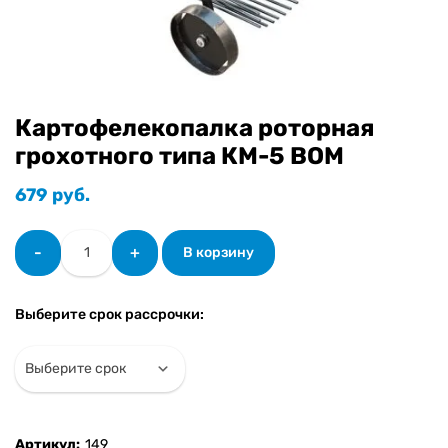
Картофелекопалка роторная
грохотного типа КМ-5 ВОМ
679
руб.
Количество
-
+
В корзину
товара
Картофелекопалка
роторная
Выберите срок рассрочки:
грохотного
типа
КМ-5
ВОМ
Артикул:
149