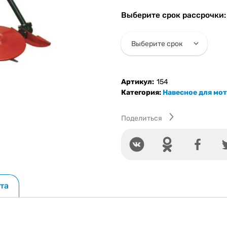
Косилка
роторная
Выберите срок рассрочки:
мотоблока
Артикул:
154
Категория:
Навесное для мо
Поделиться
та