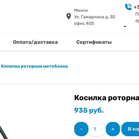
+3
Минск
П
Ул. Гамарника д. 30
a
офис 405
Оплата/доставка
Сертификаты
»
Косилка роторная мотоблока
Косилка роторн
935
руб.
Количество
-
+
В к
товара