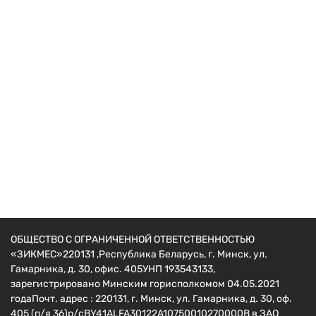
Навесное для мотоблоков
Картофелекопалка транспортерная КМ-4
810
руб.
ОБЩЕСТВО С ОГРАНИЧЕННОЙ ОТВЕТСТВЕННОСТЬЮ
«ЗИКМЕС»220131 ,Республика Беларусь, г. Минск, ул.
Гамарника, д. 30, офис. 405УНП 193543133,
зарегистрировано Минским горисполкомом 04.05.2021
годаПочт. адрес : 220131, г. Минск, ул. Гамарника, д. 30, оф.
405 (п/я 36)р/сBY41ALFA30122A10750010270000B в ЗАО