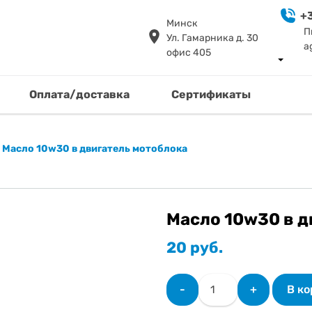
+3
Минск
П
Ул. Гамарника д. 30
a
офис 405
Оплата/доставка
Сертификаты
»
Масло 10w30 в двигатель мотоблока
Масло 10w30 в д
20
руб.
Количество
-
+
В к
товара