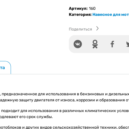
Масло
10w30
Артикул:
160
в
Категория:
Навесное для мо
двигатель
мотоблока
Поделиться
та
 предназначенное для использования в бензиновых и дизельных
дежную защиту двигателя от износа, коррозии и образования 
и подходит для использования в различных климатических усло
одлевают его срок службы.
мотоблоков и других видов сельскохозяйственной техники, обе