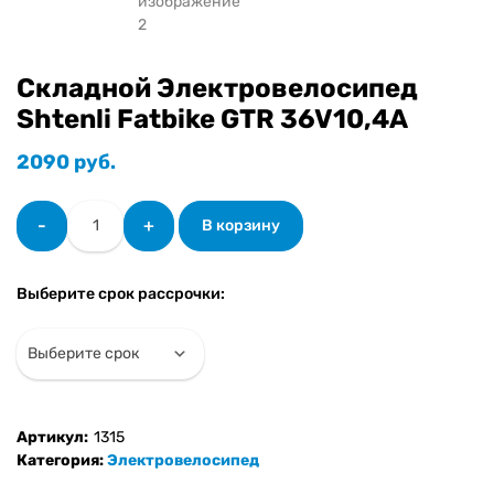
Складной Электровелосипед
Shtenli Fatbike GTR 36V10,4А
2090
руб.
Количество
-
+
В корзину
товара
Складной
Электровелосипед
Выберите срок рассрочки:
Shtenli
Fatbike
GTR
36V10,4А
Артикул:
1315
Категория:
Электровелосипед