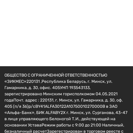
Электровелосипед
Электровелосипед SHTENLI Model GT17
36V/7.8AH
1690
руб.
ОБЩЕСТВО С ОГРАНИЧЕННОЙ ОТВЕТСТВЕННОСТЬЮ
«ЗИКМЕС»220131 ,Республика Беларусь, г. Минск, ул.
Гамарника, д. 30, офис. 405УНП 193543133,
зарегистрировано Минским горисполкомом 04.05.2021
годаПочт. адрес : 220131, г. Минск, ул. Гамарника, д. 30, оф.
405 (п/я 36)р/сBY41ALFA30122A10750010270000B в ЗАО
«Альфа-Банк», БИК ALFABY2X г. Минск, ул. Сурганова, 43-47
в лице управляющего Белоногой Т.И., действующей на
основании УставаРежим работы с 9:00 до 21:00 Наличный,
безналичный расчетЗарегестрирован в торговом реесте c