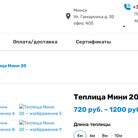
+3
Минск
П
Ул. Гамарника д. 30
a
офис 405
Оплата/доставка
Сертификаты
ица Мини 20
Теплица Мини 2
Диапазон
720
руб.
–
1200
ру
цен:
720 руб.
Длина теплицы
–
1200 руб.
4м
6м
8м
10м