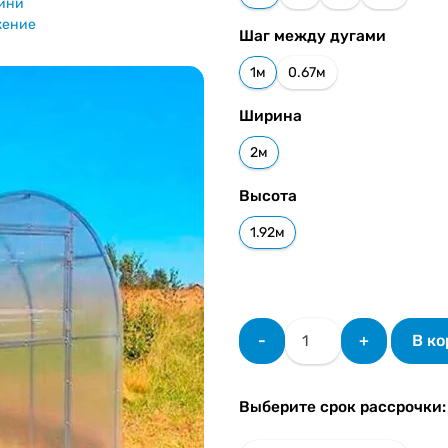
Шаг между дугами
1м
0.67м
Ширина
2м
Высота
1.92м
Количество
-
+
В к
товара
Теплица
Мини
Выберите срок рассрочки:
20