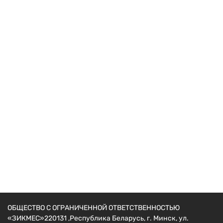
Теплицы и Парники
Теплица ТРИО
Диапазон
462
руб.
–
712
руб.
цен:
462 руб.
–
712 руб.
ОБЩЕСТВО С ОГРАНИЧЕННОЙ ОТВЕТСТВЕННОСТЬЮ
«ЗИКМЕС»220131 ,Республика Беларусь, г. Минск, ул.