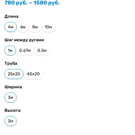
Диапазон
780
руб.
–
1580
руб.
цен:
780 руб.
Длина
–
1580 руб.
4м
6м
8м
10м
Шаг между дугами
1м
0.67м
0.5м
Труба
25х20
40х20
Ширина
3м
Высота
2м