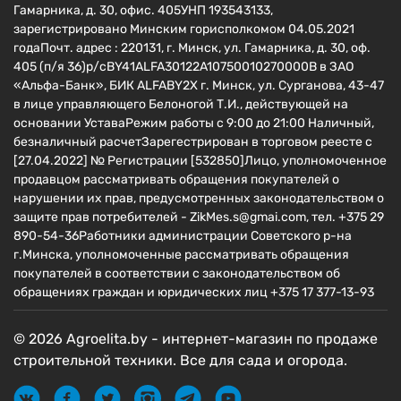
Гамарника, д. 30, офис. 405УНП 193543133,
зарегистрировано Минским горисполкомом 04.05.2021
годаПочт. адрес : 220131, г. Минск, ул. Гамарника, д. 30, оф.
405 (п/я 36)р/сBY41ALFA30122A10750010270000B в ЗАО
«Альфа-Банк», БИК ALFABY2X г. Минск, ул. Сурганова, 43-47
в лице управляющего Белоногой Т.И., действующей на
основании УставаРежим работы с 9:00 до 21:00 Наличный,
безналичный расчетЗарегестрирован в торговом реесте c
[27.04.2022] № Регистрации [532850]Лицо, уполномоченное
продавцом рассматривать обращения покупателей о
нарушении их прав, предусмотренных законодательством о
защите прав потребителей - ZikMes.s@gmai.com, тел. +375 29
890-54-36Работники администрации Советского р-на
г.Минска, уполномоченные рассматривать обращения
покупателей в соответствии с законодательством об
обращениях граждан и юридических лиц +375 17 377-13-93
© 2026 Agroelita.by - интернет-магазин по продаже
строительной техники. Все для сада и огорода.