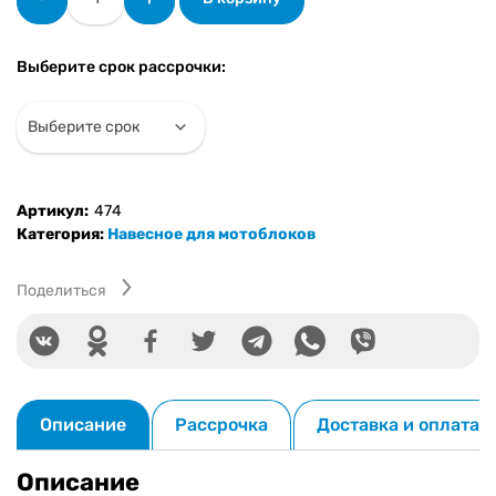
товара
Сажалка
для
Выберите срок рассрочки:
дизельного
мотоблока
Артикул:
474
Категория:
Навесное для мотоблоков
Поделиться
Описание
Рассрочка
Доставка и оплата
Описание